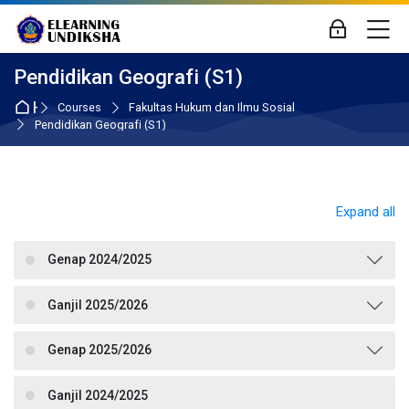
Skip to navigation
Skip to login form
Skip to main content
Skip to accessibility options
Skip to footer
Skip accessibility options
M
Log in
Pendidikan Geografi (S1)
Home
Courses
Fakultas Hukum dan Ilmu Sosial
Pendidikan Geografi (S1)
Expand all
Genap 2024/2025
Ganjil 2025/2026
Genap 2025/2026
Ganjil 2024/2025